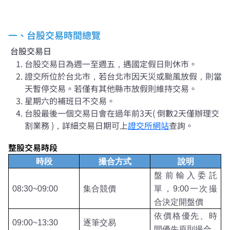
一、台股交易時間總覽
台股交易日
台股交易日為週一至週五，遇國定假日則休市。
證交所位於台北市，若台北市因天災或颱風放假，則當
天暫停交易。若僅有其他縣市放假則維持交易。
星期六的補班日不交易。
台股最後一個交易日會在過年前3天( 倒數2天僅辦理交
割業務 )，詳細交易日期可上
證交所網站
查詢。
整股交易時段
時段
撮合方式
說明
盤前輸入委託
08:30~09:00
集合競價
單，
9:00
一次撮
合決定開盤價
依價格優先、時
09:00~13:30
逐筆交易
間優先原則撮合