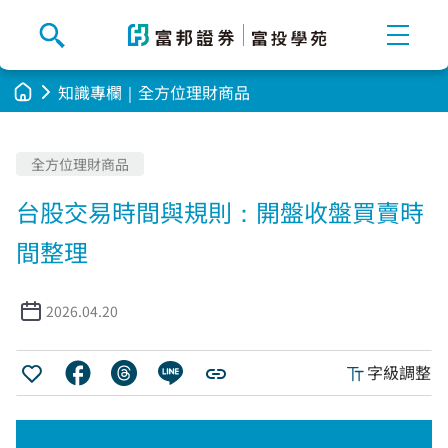
知識專欄｜全方位理財商品
知識專欄
全方位理財商品
FUFU魔法山谷
活動專區
台股交易時間與規則：開盤收盤買賣時
好書輕鬆讀
投資大富翁
禮遇集萃
間整理
程式交易教學
熱門投票
產業趨勢
2026.04.20
名家開講
字級調整
基礎理財知識