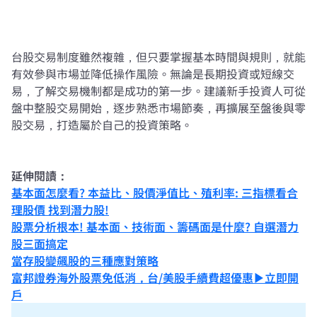
台股交易制度雖然複雜，但只要掌握基本時間與規則，就能
有效參與市場並降低操作風險。無論是長期投資或短線交
易，了解交易機制都是成功的第一步。建議新手投資人可從
盤中整股交易開始，逐步熟悉市場節奏，再擴展至盤後與零
股交易，打造屬於自己的投資策略。
延伸閱讀：
基本面怎麼看? 本益比、股價淨值比、殖利率: 三指標看合
理股價 找到潛力股!
股票分析根本! 基本面、技術面、籌碼面是什麼? 自選潛力
股三面搞定
當存股變飆股的三種應對策略
富邦證券海外股票免低消，台/美股手續費超優惠▶立即開
戶