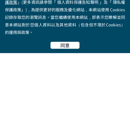
證券下單
護政策
」(更多資訊請參閱「 個人資料保護告知聲明 」及「 隱私權
保護政策」)，為提供更好的服務及優化網站，本網站使用 Cookies
記錄存取您的瀏覽訊息。當您繼續使用本網站，即表示您瞭解並同
期貨加開
意本網站對於您個人資料以及其他資料（包含但不限於Cookies）
的運用與政策。
Top
同意
FUFU魔法山谷
好書輕鬆讀
程式交易教學
產業趨勢
名家開講
基礎理財知識
簡單做交易
全方位理財商品