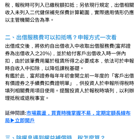
稅，報稅時可列入已繳稅額扣抵；另依現行規定，出借相關
收入未列入二代健保補充保費計算範圍，實際適用情形仍應
以主管機關公告為準。
二、出借服務費可以扣抵嗎？申報方式一次看
出借成交後，將依約自出借收入中收取出借服務費(富邦證
券為出借收入之20%)，並於給付客戶出借收入時一併內
扣，由於該筆費用屬於租賃所得之必要成本，依法可於申報
時自收入中扣除，以降低課稅基礎。
有鑑於此，富邦證券每年年初會開立前一年度的「客戶出借
有價證券之手續費扣費證明單」，供投資人於申報所得稅時
填列相關費用項目使用。提醒投資人於報稅時填列，以利辦
理抵稅或退稅事宜。
延伸閱讀:
市場震盪，買賣時機掌握不易，定期定額長線布
局▶立即開戶
三、除權息遇到權益補償時，稅怎麼算？