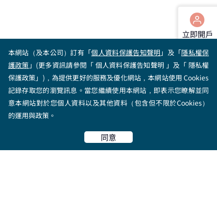
立即開戶
本網站（及本公司）訂有「
個人資料保護告知聲明
」及「
隱私權保
證券下單
護政策
」(更多資訊請參閱「 個人資料保護告知聲明 」及「 隱私權
保護政策」)，為提供更好的服務及優化網站，本網站使用 Cookies
記錄存取您的瀏覽訊息。當您繼續使用本網站，即表示您瞭解並同
期貨加開
意本網站對於您個人資料以及其他資料（包含但不限於Cookies）
的運用與政策。
Top
同意
FUFU魔法山谷
好書輕鬆讀
程式交易教學
產業趨勢
名家開講
基礎理財知識
簡單做交易
全方位理財商品