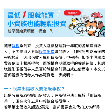
隨著
報稅
季到來，投資人陸續整理前一年度的各項投資收
入，不少投資人參與
股票出借
增加收入，卻容易忽略背後的
報稅規定。因出借收入屬租賃所得，申報時可扣除出借服務
費後依法申報所得稅；而除權息期間取得的權益補償，其課
稅性則須視借券人是否於除權息前賣出或出借而定。本文以
富邦證券為借券人作為範例進一步說明。
一、股票出借收入要怎麼報稅？
出借股票所取得的出借收入，在所得稅法上屬於「租賃所
得」，須在次年五月申報綜合所得稅。
若單筆出借收入超過2萬元，富邦證券會先代扣10%所得