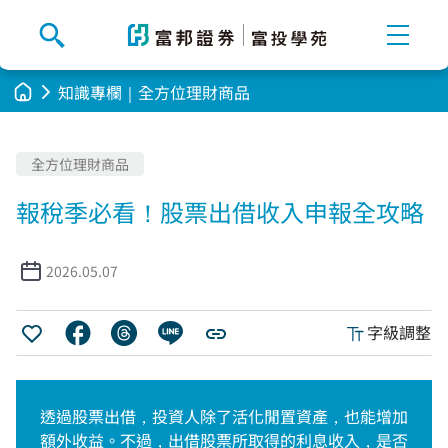
知識專欄｜全方位理財商品
知識專欄
全方位理財商品
FUFU魔法山谷
活動專區
報稅季必看！股票出借收入申報全攻略
好書輕鬆讀
投資大富翁
禮遇集萃
程式交易教學
熱門投票
2026.05.07
產業趨勢
字級調整
名家開講
基礎理財知識
透過股票出借，投資人除了活化閒置資產，也能增加
額外收益。不過，出借股票所取得的利息收入，是否